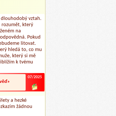
a dlouhodobý vztah.
 rozumět, který
oženém na
 zodpovědná. Pokud
nebudeme litovat.
erý hledá to, co mu
muže, který si mě
řiblížím k tvému
07/2025
ověď»
ýlety a hezké
nezkazim žádnou