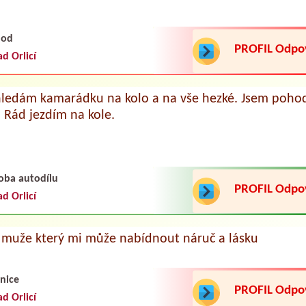
hod
PROFIL Odp
ad Orlicí
hledám kamarádku na kolo a na vše hezké. Jsem poho
 Rád jezdím na kole.
oba autodílu
PROFIL Odp
ad Orlicí
muže který mi může nabídnout náruč a lásku
lnice
PROFIL Odp
ad Orlicí