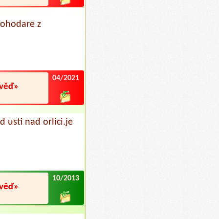
pohodare z
04/2021
ověď»
usti nad orlici.je
10/2013
ověď»