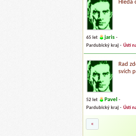
Hledá 
jaris
65 let
-
Pardubický kraj -
Ústí n
Rad zd
svích 
Pavel
52 let
-
Pardubický kraj -
Ústí n
«