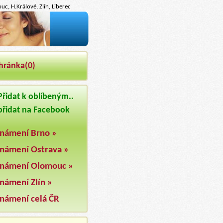
c, H.Králové, Zlín, Liberec
hránka(
0
)
řidat k oblíbeným..
řidat na Facebook
námení Brno »
námení Ostrava »
námení Olomouc »
námení Zlín »
námení celá ČR