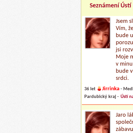
Seznámení Ústí 
Jsem s
Vím, ž
bude u
porozu
jsi ro
Moje m
v minul
bude vá
srdci.
Jirrinka
36 let
- Medi
Pardubický kraj -
Ústí n
Jaro l
společ
zábavu