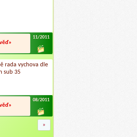
11/2011
ověď»
ě rada vychova dle
m sub 35
08/2011
ověď»
»