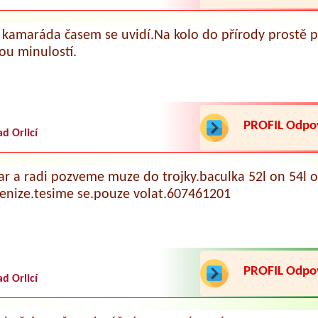
kamaráda časem se uvidí.Na kolo do přírody prostě 
ou minulostí.
PROFIL Odp
ad Orlicí
ar a radi pozveme muze do trojky.baculka 52l on 54l od 
penize.tesime se.pouze volat.607461201
PROFIL Odp
ad Orlicí