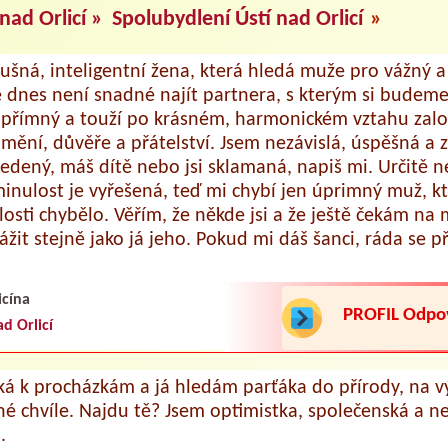
nad Orlicí »
Spolubydlení Ústí nad Orlicí
»
lušná, inteligentní žena, která hledá muže pro vážný 
e dnes není snadné najít partnera, s kterým si budeme
přímný a touží po krásném, harmonickém vztahu zal
mění, důvěře a přátelství. Jsem nezávislá, úspěšná a
zvedený, máš dítě nebo jsi sklamaná, napiš mi. Určitě 
inulost je vyřešená, teď mi chybí jen úprimný muž, kt
osti chybělo. Věřím, že někde jsi a že ještě čekám na 
žit stejně jako já jeho. Pokud mi dáš šanci, ráda se p
cína
PROFIL Odp
ad Orlicí
áká k procházkám a já hledám parťáka do přírody, na v
né chvíle. Najdu tě? Jsem optimistka, společenská a 
.