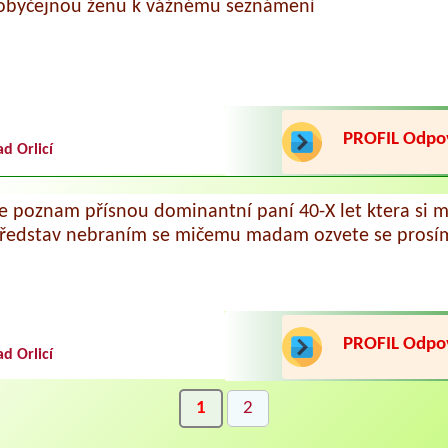
obyčejnou ženu k vážnému seznámení
PROFIL Odp
ad Orlicí
e poznam přísnou dominantní paní 40-X let ktera si m
představ nebraním se mičemu madam ozvete se prosí
PROFIL Odp
ad Orlicí
1
2