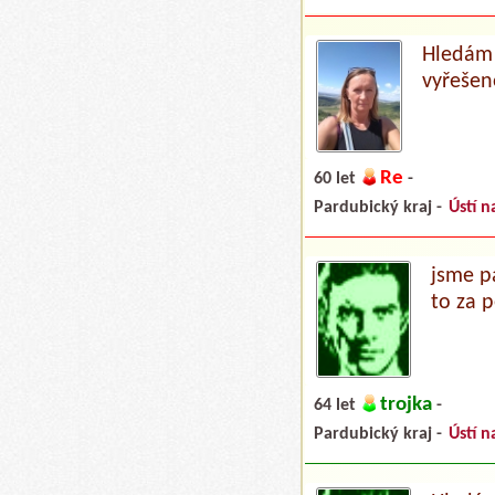
Hledám 
vyřešen
Re
60 let
-
Pardubický kraj -
Ústí n
jsme p
to za 
trojka
64 let
-
Pardubický kraj -
Ústí n