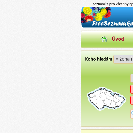
..Seznamka pro všechny ryc
Úvod
Koho hledám