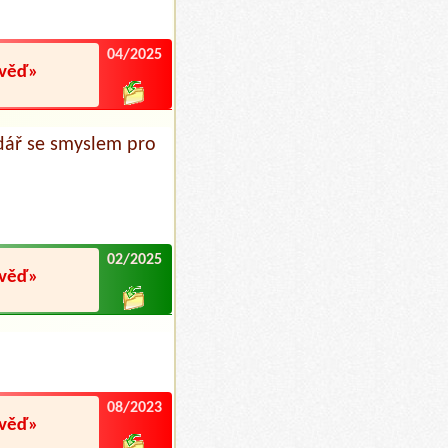
04/2025
ověď»
dář se smyslem pro
02/2025
ověď»
08/2023
ověď»