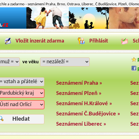
hle a zadarmo - seznámení Praha, Brno, Ostrava, Liberec, Č.Budějovice, Plzeň, Olomou
Vložit inzerát zdarma
Přihlásit
Sc
P
ve věku
p
Seznámení Praha »
Sez
Seznámení Plzeň »
Sez
Seznámení H.Králové »
Sez
Seznámení Č.Budějovice »
Sez
Hledat
Seznámení Liberec »
Sez