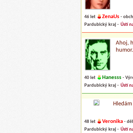
ZenaUs
46 let
- obc
Pardubický kraj -
Ústí n
Ahoj, 
humor.
Hanesss
40 let
- Výr
Pardubický kraj -
Ústí n
Hledám 
Veronika
48 let
- dě
Pardubický kraj -
Ústí n