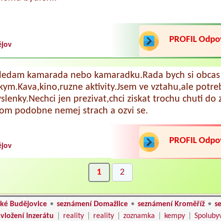
PROFIL Odp
ějov
ledam kamarada nebo kamaradku.Rada bych si obcas 
 kym.Kava,kino,ruzne aktivity.Jsem ve vztahu,ale potreb
slenky.Nechci jen prezivat,chci ziskat trochu chuti do 
 tom podobne nemej strach a ozvi se.
PROFIL Odp
ějov
1
2
ké Budějovice
•
seznámení Domažlice
•
seznámení Kroměříž
•
s
vložení inzerátu
|
reality
|
reality
|
zoznamka
|
kempy
|
Spoluby