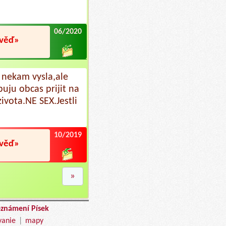
06/2020
ověď»
nekam vysla,ale
uju obcas prijit na
zivota.NE SEX.Jestli
10/2019
ověď»
»
eznámení Písek
vanie
|
mapy