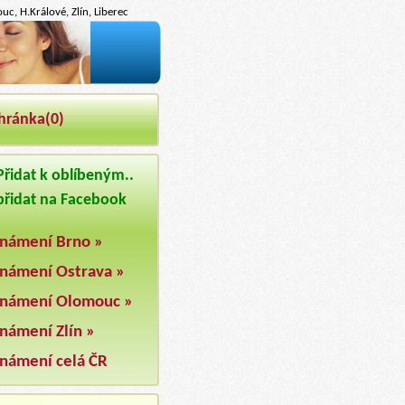
c, H.Králové, Zlín, Liberec
hránka(
0
)
řidat k oblíbeným..
řidat na Facebook
námení Brno »
námení Ostrava »
námení Olomouc »
námení Zlín »
námení celá ČR