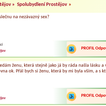
tějov »
Spolubydlení Prostějov
»
slečnu na nezávazný sex?
cí
PROFIL Odp
ějov
ledám ženu, která stejně jako já by ráda našla lásku a
vna ok. Přál bych si ženu, která by mi byla vším, a s kt
PROFIL Odp
ějov