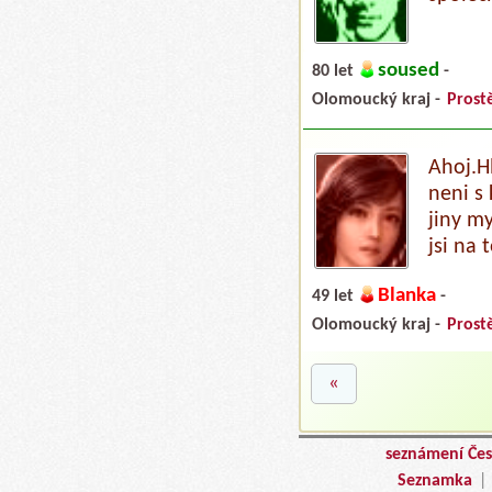
soused
80 let
-
Olomoucký kraj -
Prost
Ahoj.H
neni s
jiny my
jsi na
Blanka
49 let
-
Olomoucký kraj -
Prost
«
seznámení Čes
Seznamka
|