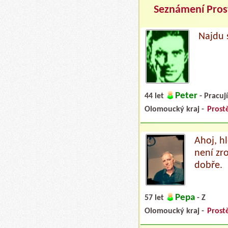
Seznámení Pros
Najdu 
Peter
44 let
- Pracují
Olomoucký kraj -
Prost
Ahoj, h
není zro
dobře.
Pepa
57 let
- Z
Olomoucký kraj -
Prost