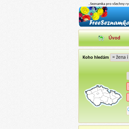
..Seznamka pro všechny ryc
Úvod
Koho hledám