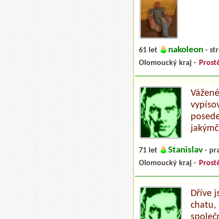
nakoleon
61 let
- str
Olomoucký kraj -
Prost
Vážené
vypíso
posedet
jakýmč
Stanislav
71 let
- pr
Olomoucký kraj -
Prost
Dříve 
chatu,
společ