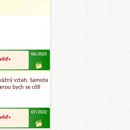
06/2025
ověď»
 vážný vztah. Samota
erou bych se cítil
07/2022
ověď»