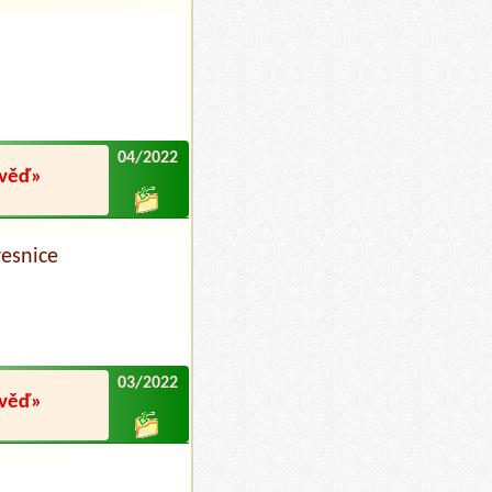
04/2022
ověď»
esnice
03/2022
ověď»