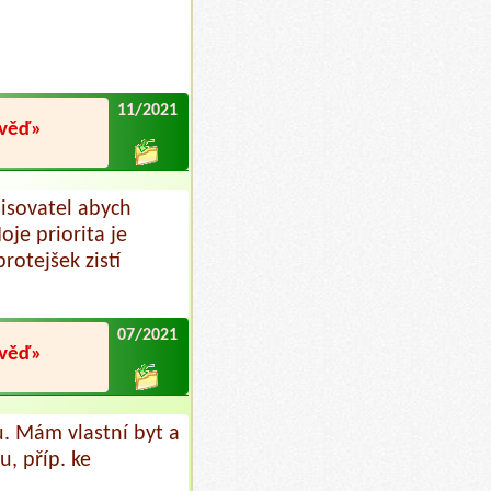
11/2021
ověď»
isovatel abych
je priorita je
rotejšek zistí
07/2021
ověď»
u. Mám vlastní byt a
u, příp. ke