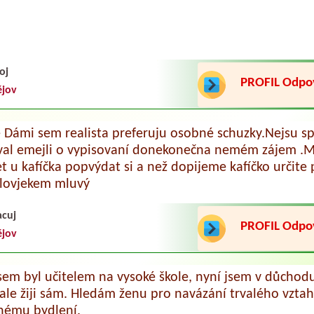
oj
PROFIL Odp
ějov
 Dámi sem realista preferuju osobné schuzky.Nejsu sp
val emejli o vypisovaní donekonečna nemém zájem .Mo
 u kafíčka popvýdat si a než dopijeme kafíčko určite p
lovjekem mluvý
acuj
PROFIL Odp
ějov
jsem byl učitelem na vysoké škole, nyní jsem v důchod
 ale žiji sám. Hledám ženu pro navázání trvalého vztah
nému bydlení.