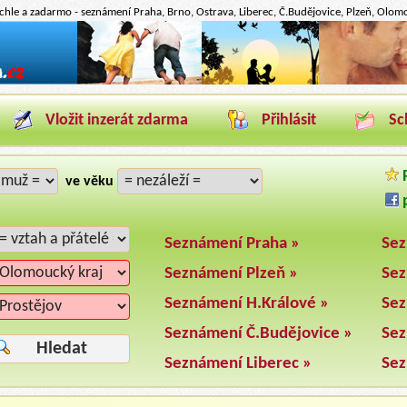
hle a zadarmo - seznámení Praha, Brno, Ostrava, Liberec, Č.Budějovice, Plzeň, Olomou
Vložit inzerát zdarma
Přihlásit
Sc
P
ve věku
p
Seznámení Praha »
Sez
Seznámení Plzeň »
Sez
Seznámení H.Králové »
Sez
Seznámení Č.Budějovice »
Sez
Hledat
Seznámení Liberec »
Sez