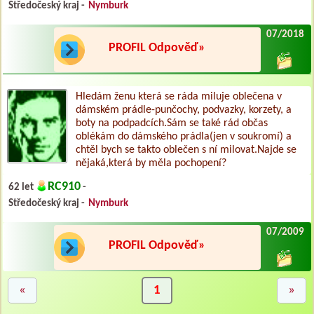
Středočeský kraj -
Nymburk
07/2018
PROFIL Odpověď»
Hledám ženu která se ráda miluje oblečena v
dámském prádle-punčochy, podvazky, korzety, a
boty na podpadcích.Sám se také rád občas
oblékám do dámského prádla(jen v soukromí) a
chtěl bych se takto oblečen s ní milovat.Najde se
nějaká,která by měla pochopení?
RC910
62 let
-
Středočeský kraj -
Nymburk
07/2009
PROFIL Odpověď»
«
1
»