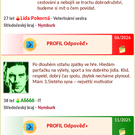
cestování a nebojíš se trochu dobrodružství,
budeme si mít o čem povídat.
Lída Pokorná
27 let
- Veterinární sestra
Středočeský kraj -
Nymburk
06/2026
PROFIL Odpověď»
Po dlouhém vztahu zpátky ve hře. Hledám
parťačku na výlety, sport a lov dobrého jídla. Klid,
respekt, dobrý čas spolu, zbytek necháme plynout.
Mám 3,5letého syna – největší motivátor
Ali666
38 let
- IT
Středočeský kraj -
Nymburk
11/2025
PROFIL Odpověď»