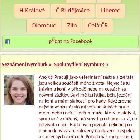
H.Králové
Č.Budějovice
Liberec
Olomouc
Zlín
Celá ČR
přidat na Facebook
Seznámení Nymburk »
Spolubydlení Nymburk
»
Ahoj😊 Pracuji jako veterinární sestra a zvířata
jsou velkou součástí mého života. Nejvíc času
trávím u koní, v přírodě nebo na cestách za
novými zážitky. Baví mě turistika, běh, ježdění
na koni a mám slabost i pro hady. Když zrovna
nejsem venku, často mi ve sluchátkách hraje
metal nebo rock. Hledám muže, který je aktivní,
sportovně založený, má smysl pro humor a ví, co
od života chce. Ráda bych poznala někoho pro
dlouhodobý vztah, založený na důvěře, respektu
a společných zážitcích. Pokud máš rád přírodu,