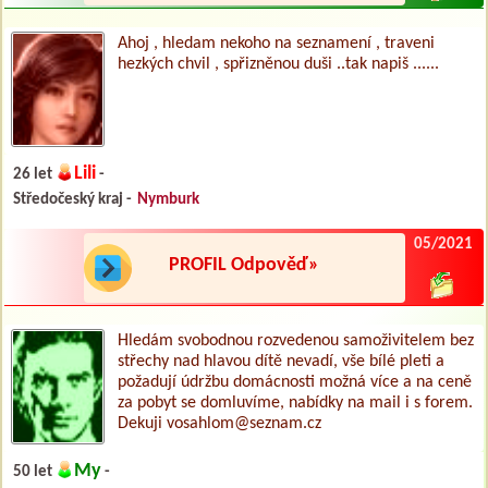
Ahoj , hledam nekoho na seznamení , traveni
hezkých chvil , spřizněnou duši ..tak napiš ......
Lili
26 let
-
Středočeský kraj -
Nymburk
05/2021
PROFIL Odpověď»
Hledám svobodnou rozvedenou samoživitelem bez
střechy nad hlavou dítě nevadí, vše bílé pleti a
požadují údržbu domácnosti možná více a na ceně
za pobyt se domluvíme, nabídky na mail i s forem.
Dekuji vosahlom@seznam.cz
My
50 let
-