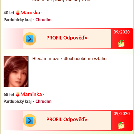
Maruska
40 let
-
Pardubický kraj -
Chrudim
09/2020
PROFIL Odpověď»
Hledám muže k dlouhodobému vztahu
Maminka
68 let
-
Pardubický kraj -
Chrudim
09/2020
PROFIL Odpověď»