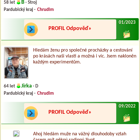
B
58 let
- Stroj
Pardubický kraj -
Chrudim
01/2023
PROFIL Odpověď»
Hledám ženu pro společné procházky a cestování
po krásách naši vlasti a možná i vic. Jsem nakloněn
každým experimentům.
Jirka
64 let
- D
Pardubický kraj -
Chrudim
09/2022
PROFIL Odpověď»
Ahoj hledám muže na vážný dlouhodoby vztah
časem mít pěkný rodinný život