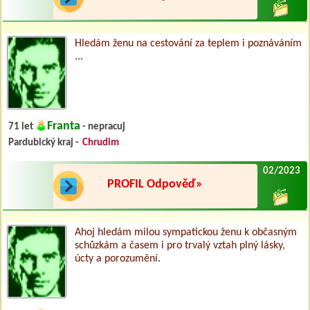
Hledám ženu na cestování za teplem i poznáváním
...
Franta
71 let
- nepracuj
Pardubický kraj -
Chrudim
02/2023
PROFIL Odpověď»
Ahoj hledám milou sympatickou ženu k občasným
schůzkám a časem i pro trvalý vztah plný lásky,
úcty a porozumění.