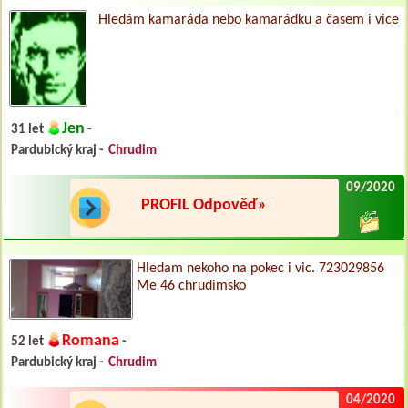
Hledám kamaráda nebo kamarádku a časem i vice
Jen
31 let
-
Pardubický kraj -
Chrudim
09/2020
PROFIL Odpověď»
Hledam nekoho na pokec i vic. 723029856
Me 46 chrudimsko
Romana
52 let
-
Pardubický kraj -
Chrudim
04/2020