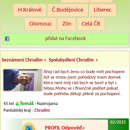
H.Králové
Č.Budějovice
Liberec
Olomouc
Zlín
Celá ČR
přidat na Facebook
Seznámení Chrudim »
Spolubydlení Chrudim
»
Ahoj rád bych ženu co bude mět pochopení
být se mnou jsem pohodový mam domek
který není můj rád bych se bavil a byl s
tebou.Mohu se i finančně podílet pokud
bude potřeba děkuji pěkně za pochopení.
Tomáš
45 let
- Nastrojarna
Pardubický kraj -
Chrudim
02/2025
PROFIL Odpověď»