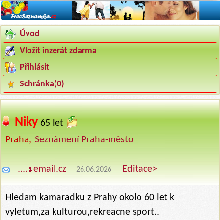
Úvod
Vložit inzerát zdarma
Přihlásit
Schránka(
0
)
Niky
‍
65 let
Praha,
Seznámení Praha-město
....
email.cz
Editace>
26.06.2026
Hledam kamaradku z Prahy okolo 60 let k
vyletum,za kulturou,rekreacne sport..