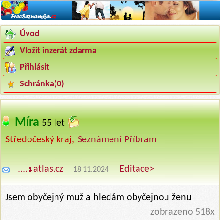
Úvod
Vložit inzerát zdarma
Přihlásit
Schránka(
0
)
Míra
‍
55 let
Středočeský kraj,
Seznámení Příbram
....
atlas.cz
Editace>
18.11.2024
Jsem obyčejný muž a hledám obyčejnou ženu
zobrazeno 518x