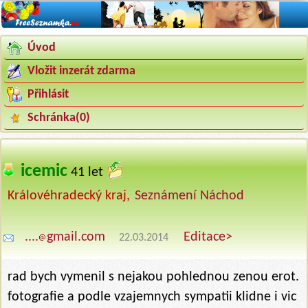
Úvod
Vložit inzerát zdarma
Přihlásit
Schránka(
0
)
icemic
‍
41 let
Královéhradecký kraj,
Seznámení Náchod
....
gmail.com
Editace>
22.03.2014
rad bych vymenil s nejakou pohlednou zenou erot.
fotografie a podle vzajemnych sympatii klidne i vic