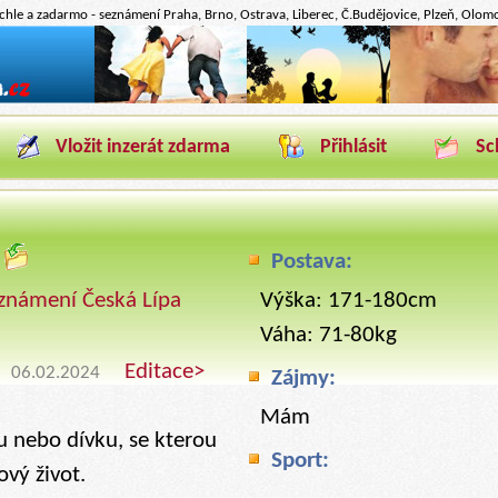
hle a zadarmo - seznámení Praha, Brno, Ostrava, Liberec, Č.Budějovice, Plzeň, Olomou
Vložit inzerát zdarma
Přihlásit
Sc
t
Postava:
známení Česká Lípa
Výška: 171-180cm
Váha: 71-80kg
Editace>
06.02.2024
Zájmy:
Mám
 nebo dívku, se kterou
Sport:
ový život.