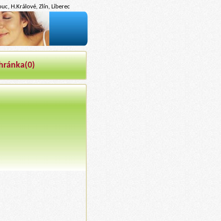
c, H.Králové, Zlín, Liberec
hránka(
0
)