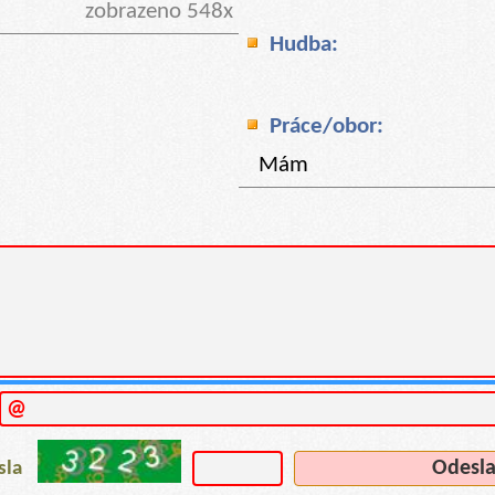
zobrazeno 548x
Hudba:
Práce/obor:
Mám
ísla