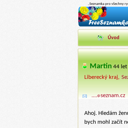
..Seznamka pro všechny ryc
Úvod
Martin
‍
44 le
Liberecký kraj,
Se
....
seznam.cz
Ahoj. Hledám ženu
bych mohl začít n