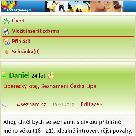
Úvod
Vložit inzerát zdarma
Přihlásit
Schránka(
0
)
Daniel
‍
24 let
Liberecký kraj,
Seznámení Česká Lípa
....
seznam.cz
Editace>
15.01.2022
Ahoj, chtěl bych se seznámit s dívkou přibližně
mého věku (18 - 21), ideálně introvertnější povahy,