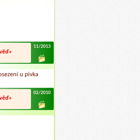
11/2013
ověď»
osezení u pivka
02/2010
ověď»