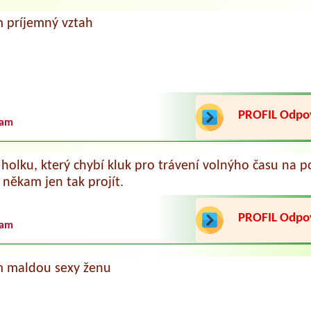
 príjemný vztah
PROFIL Odp
ram
holku, který chybí kluk pro trávení volnýho času na p
 někam jen tak projít.
PROFIL Odp
ram
 maldou sexy ženu