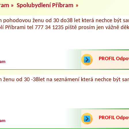
bram »
Spolubydlení Příbram
»
 pohodovou ženu od 30 do38 let která nechce být sa
olí Příbrami tel 777 34 1235 piště prosím jen vážně dě
PROFIL Odp
ram
 ženu od 30 -38let na seznámení která nechce být sa
PROFIL Odp
ram