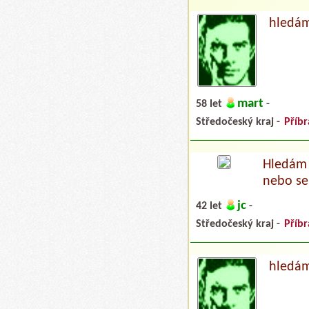
hledám
mart
58 let
-
Středočeský kraj -
Příb
Hledám 
nebo se
jc
42 let
-
Středočeský kraj -
Příb
hledám