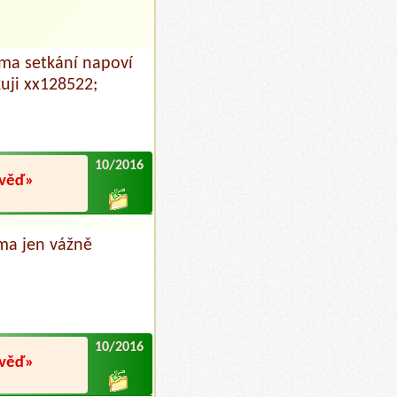
ma setkání napoví
kuji xx128522;
10/2016
ověď»
ma jen vážně
10/2016
ověď»