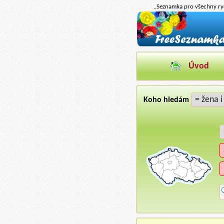
..Seznamka pro všechny ryc
Úvod
Koho hledám