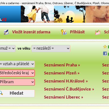
hle a zadarmo - seznámení Praha, Brno, Ostrava, Liberec, Č.Budějovice, Plzeň, Olomou
Vložit inzerát zdarma
Přihlásit
Sc
P
ve věku
p
Seznámení Praha »
Sez
Seznámení Plzeň »
Sez
Seznámení H.Králové »
Sez
Seznámení Č.Budějovice »
Sez
Hledat
Seznámení Liberec »
Sez