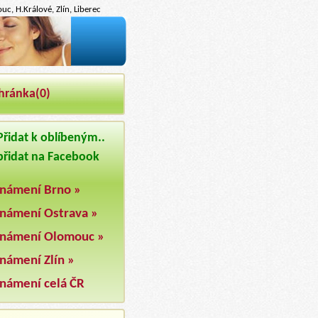
c, H.Králové, Zlín, Liberec
hránka(
0
)
řidat k oblíbeným..
řidat na Facebook
námení Brno »
námení Ostrava »
námení Olomouc »
námení Zlín »
námení celá ČR