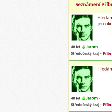
Seznámení Pří
Hledám
jen ok
Jarom
48 let
-
Středočeský kraj -
Příb
Hledám
Jarom
48 let
-
Středočeský kraj -
Příb